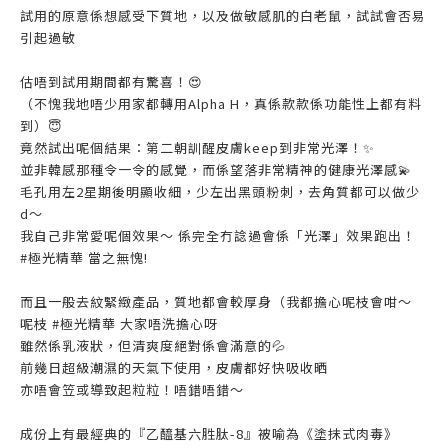
試用的原意係想感受下質地，以及做敏感肌的白老鼠，試試會否易
引起過敏
估唔到試用期間都有驚喜！😍
（不愧我地唔少用家都轉用Alpha H，真係款款係功能性上都有料
到）😇
竟然試出呢個結果：第二朝訓醒皮膚keep到非常光澤！✨
並非韓感那種令一令的感覺，而係望落非常精神的健康光澤感💫
毛孔用左2星期後明顯收細，少左出黑頭粉刺，去角質都可以做少
d～
我自己非常愛呢個效果～ 係完全冇諗過會係「光澤」效果跑出！
#極光精華 當之無愧!
而且一般去紋緊緻產品，質地都會較厚身（我都擔心呢枝會咁～
呢枝 #極光精華 大家唔洗擔心呀
雖然係乳液狀，但清爽度絕對係會滿意的💦
前幾日超級潮濕的天氣下使用，皮膚都好快吸收晒
亦唔會笠或導致起粒粒！唔錯唔錯～
成份上有最經典的『乙醯基六胜肽-8』被喻為《塗抹式肉毒》