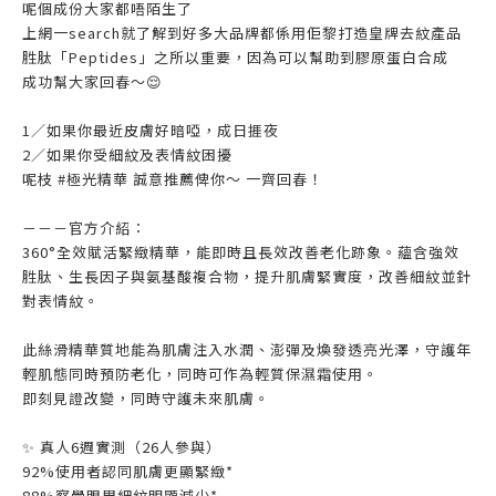
呢個成份大家都唔陌生了
上網一search就了解到好多大品牌都係用佢黎打造皇牌去紋產品
胜肽「Peptides」之所以重要，因為可以幫助到膠原蛋白合成
成功幫大家回春～😌
1／如果你最近皮膚好暗啞，成日捱夜
2／如果你受細紋及表情紋困擾
呢枝 #極光精華 誠意推薦俾你～ 一齊回春！
－－－官方介紹：
360°全效賦活緊緻精華，能即時且長效改善老化跡象。蘊含強效
胜肽、生長因子與氨基酸複合物，提升肌膚緊實度，改善細紋並針
對表情紋。
此絲滑精華質地能為肌膚注入水潤、澎彈及煥發透亮光澤，守護年
輕肌態同時預防老化，同時可作為輕質保濕霜使用。
即刻見證改變，同時守護未來肌膚。
✨ 真人6週實測（26人參與）
92%使用者認同肌膚更顯緊緻*
88%察覺眼周細紋明顯減少*