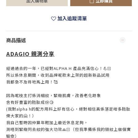
加入購物車
立即購買
加入追蹤清單
商品描述
ADAGIO 親測分享
經過過去的一年，已經對ALPHA H 產品充滿信心！💪🏻
所以係休息期間，收到品牌呢款未上架的超新新品試用
我都急不及待地馬上用！🥰
因為呢枝主打係消細紋，緊緻肌膚，改善老化跡象
含有好豐富的胜肽成份🧐
(我對alpha h的配方用料上好有信心，絕對相信真係落足咁多胜肽
俾大家的🤗！）
我自己暫時因仲算年輕加上最近休息足夠，
測唔到緊緻同去紋的強大功效🙏🏻（但我準備係我的頸紋上做個實
驗🙈）