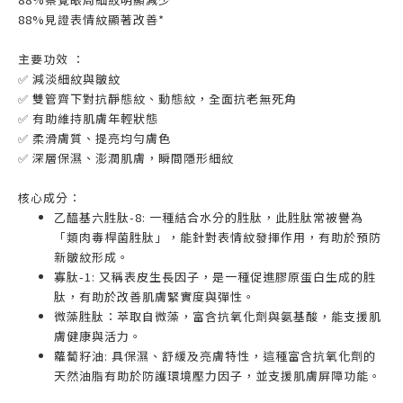
88%見證表情紋顯著改善*
主要功效 ：
✅ 減淡細紋與皺紋
✅ 雙管齊下對抗靜態紋、動態紋，全面抗老無死角
✅ 有助維持肌膚年輕狀態
✅ 柔滑膚質、提亮均勻膚色
✅ 深層保濕、澎潤肌膚，瞬間隱形細紋
核心成分：
乙醯基六胜肽-8: 一種結合水分的胜肽，此胜肽常被譽為
「類肉毒桿菌胜肽」，能針對表情紋發揮作用，有助於預防
新皺紋形成。
寡肽-1: 又稱表皮生長因子，是一種促進膠原蛋白生成的胜
肽，有助於改善肌膚緊實度與彈性。
微藻胜肽：萃取自微藻，富含抗氧化劑與氨基酸，能支援肌
膚健康與活力。
蘿蔔籽油: 具保濕、舒緩及亮膚特性，這種富含抗氧化劑的
天然油脂有助於防護環境壓力因子，並支援肌膚屏障功能。